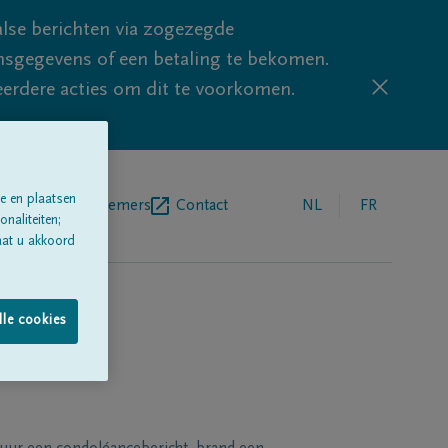
lse berichten via zogezegde
sgegevens of een betaling te bekomen.
eerdere acties om dit te voorkomen.
e en plaatsen
egrafenisondernemers
Contact
NL
FR
naliteiten;
aat u akkoord
lle cookies