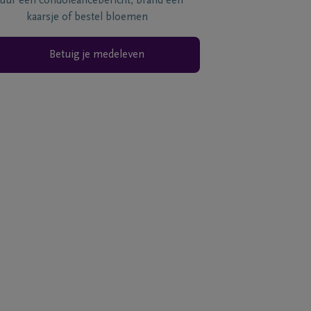
tuur een condoléancebericht, brand een
kaarsje of bestel bloemen
Betuig je medeleven