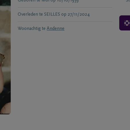
Geboren te
Mol
op
10/10/1939
S
Overleden te
SEILLES
op
27/11/2024
Woonachtig te
Andenne