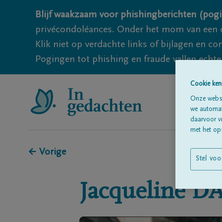
Blijf waakzaam voor phishingberichten (pogi
privécondoléances. Onder het mom van een c
Klik niet op verdachte links of bijlagen en 
Pogingen tot phishing en fraude vallen echter
Cookie ken
Onze websi
we automati
daarvoor v
met het ops
← Vorige
Stel voo
Jacqueline
D