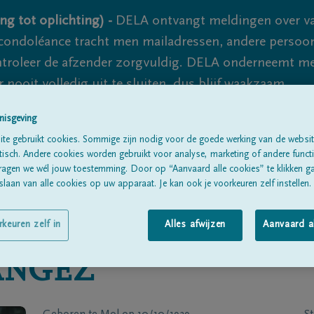
ng tot oplichting) -
DELA ontvangt meldingen over va
ondoléance tracht men mailadressen, andere persoon
controleer de afzender zorgvuldig. DELA onderneemt m
 nooit volledig uit te sluiten, dus blijf waakzaam.
nisgeving
te gebruikt cookies. Sommige zijn nodig voor de goede werking van de websit
Alle rouwberichten
Over ons
B
sch. Andere cookies worden gebruikt voor analyse, marketing of andere functio
ragen we wél jouw toestemming. Door op “Aanvaard alle cookies” te klikken g
laan van alle cookies op uw apparaat. Je kan ook je voorkeuren zelf instellen.
rkeuren zelf in
Alles afwijzen
Aanvaard a
ANGEZ