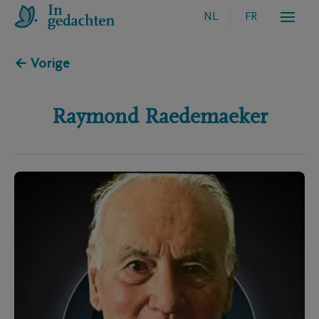
NL
FR
← Vorige
Raymond
Raedemaeker