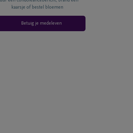
tuur een condoléancebericht, brand een
kaarsje of bestel bloemen
Betuig je medeleven