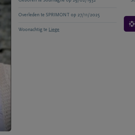
Geboren te
Soumagne
op
29/02/1932
S
Overleden te
SPRIMONT
op
27/11/2025
Woonachtig te
Liege