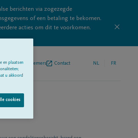
lse berichten via zogezegde
sgegevens of een betaling te bekomen.
eerdere acties om dit te voorkomen.
e en plaatsen
egrafenisondernemers
Contact
NL
FR
naliteiten;
aat u akkoord
lle cookies