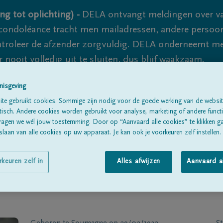
ng tot oplichting) -
DELA ontvangt meldingen over va
ondoléance tracht men mailadressen, andere persoon
controleer de afzender zorgvuldig. DELA onderneemt m
 nooit volledig uit te sluiten, dus blijf waakzaam.
nisgeving
te gebruikt cookies. Sommige zijn nodig voor de goede werking van de websit
Alle rouwberichten
Over ons
B
sch. Andere cookies worden gebruikt voor analyse, marketing of andere functio
ragen we wél jouw toestemming. Door op “Aanvaard alle cookies” te klikken g
laan van alle cookies op uw apparaat. Je kan ook je voorkeuren zelf instellen.
rkeuren zelf in
Alles afwijzen
Aanvaard a