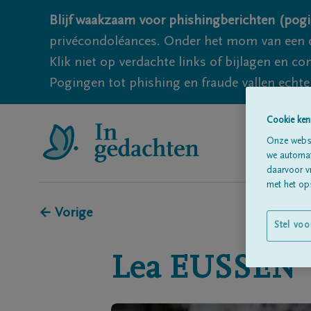
Blijf waakzaam voor phishingberichten (pogi
privécondoléances. Onder het mom van een c
Klik niet op verdachte links of bijlagen en 
Pogingen tot phishing en fraude vallen echter
Cookie ken
Onze websi
we automati
daarvoor v
met het ops
← Vorige
Stel voo
Lea
EUSSEN