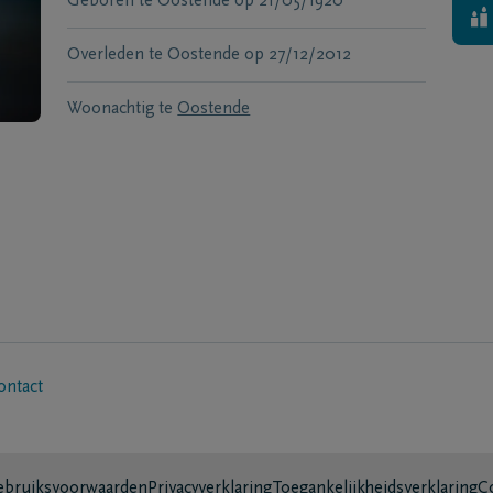
Geboren te
Oostende
op
21/05/1920
Overleden te
Oostende
op
27/12/2012
Woonachtig te
Oostende
ontact
bruiksvoorwaarden
Privacyverklaring
Toegankelijkheidsverklaring
C