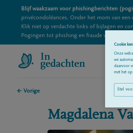
Blijf waakzaam voor phishingberichten (pogi
privécondoléances. Onder het mom van een c
Klik niet op verdachte links of bijlagen en 
Pogingen tot phishing en fraude vallen echter
Cookie ken
Onze websi
we automati
daarvoor v
met het ops
Stel voo
← Vorige
Magdalena
Va