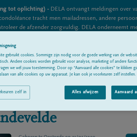
ng tot oplichting) -
DELA ontvangt meldingen over va
ondoléance tracht men mailadressen, andere persoon
controleer de afzender zorgvuldig. DELA onderneemt m
 nooit volledig uit te sluiten, dus blijf waakzaam.
nisgeving
te gebruikt cookies. Sommige zijn nodig voor de goede werking van de websit
sch. Andere cookies worden gebruikt voor analyse, marketing of andere functio
Alle rouwberichten
Over ons
B
ragen we wél jouw toestemming. Door op “Aanvaard alle cookies” te klikken g
laan van alle cookies op uw apparaat. Je kan ook je voorkeuren zelf instellen.
rkeuren zelf in
Alles afwijzen
Aanvaard a
ndevelde