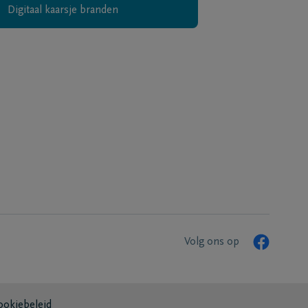
Digitaal kaarsje branden
Volg ons op
ookiebeleid