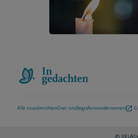
Alle rouwberichten
Over ons
Begrafenisondernemers
C
© DELA
Ge