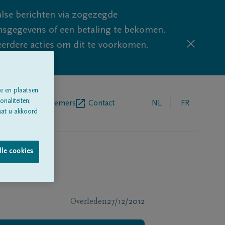
lse berichten via zogezegde
sgegevens of een betaling te bekomen.
eerdere acties om dit te voorkomen.
e en plaatsen
naliteiten;
egrafenisondernemers
Contact
NL
FR
aat u akkoord
lle cookies
Overleden
27/12/2012