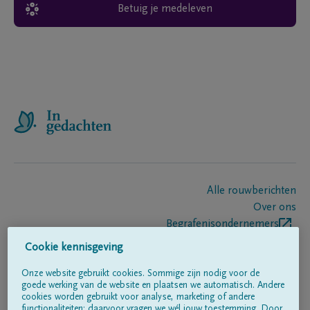
Betuig je medeleven
Alle rouwberichten
Over ons
Begrafenisondernemers
Contact
Cookie kennisgeving
Onze website gebruikt cookies. Sommige zijn nodig voor de
goede werking van de website en plaatsen we automatisch. Andere
Volg ons op
cookies worden gebruikt voor analyse, marketing of andere
functionaliteiten; daarvoor vragen we wél jouw toestemming. Door