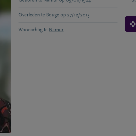
Geboren te
Namur
op
09/06/1924
S
Overleden te
Bouge
op
27/12/2013
Woonachtig te
Namur