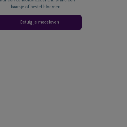
tuur een condoléancebericht, brand een
kaarsje of bestel bloemen
Betuig je medeleven