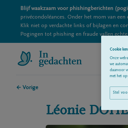
Blijf waakzaam voor phishingberichten (pogi
privécondoléances. Onder het mom van een c
Klik niet op verdachte links of bijlagen en 
Pogingen tot phishing en fraude vallen echter
Cookie ken
Onze websi
we automati
daarvoor v
met het ops
← Vorige
Stel voo
Léonie
DOHE