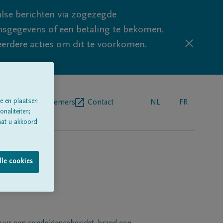
lse berichten via zogezegde
sgegevens of een betaling te bekomen.
eerdere acties om dit te voorkomen.
e en plaatsen
egrafenisondernemers
Contact
NL
FR
naliteiten;
aat u akkoord
lle cookies