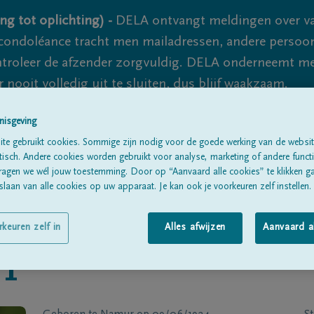
ng tot oplichting) -
DELA ontvangt meldingen over va
ondoléance tracht men mailadressen, andere persoon
controleer de afzender zorgvuldig. DELA onderneemt m
 nooit volledig uit te sluiten, dus blijf waakzaam.
nisgeving
te gebruikt cookies. Sommige zijn nodig voor de goede werking van de websit
Alle rouwberichten
Over ons
B
sch. Andere cookies worden gebruikt voor analyse, marketing of andere functio
ragen we wél jouw toestemming. Door op “Aanvaard alle cookies” te klikken g
laan van alle cookies op uw apparaat. Je kan ook je voorkeuren zelf instellen.
rkeuren zelf in
Alles afwijzen
Aanvaard a
T