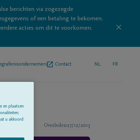
lse berichten via zogezegde
sgegevens of een betaling te bekomen.
eerdere acties om dit te voorkomen.
egrafenisondernemers
Contact
NL
FR
e en plaatsen
naliteiten;
aat u akkoord
Overleden
27/12/2013