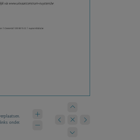
verplaatsen.
links onder.