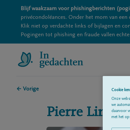
Blijf waakzaam voor phishingberichten (pogi
privécondoléances. Onder het mom van een c
Klik niet op verdachte links of bijlagen en 
Pogingen tot phishing en fraude vallen echter
← Vorige
Cookie ken
Onze websi
we automati
Pierre
Linden
daarvoor v
met het ops