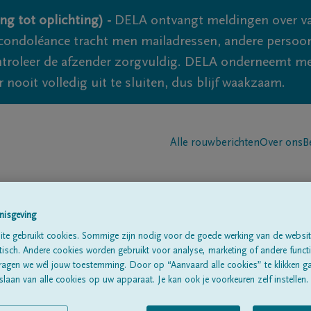
ng tot oplichting) -
DELA ontvangt meldingen over va
ondoléance tracht men mailadressen, andere persoon
controleer de afzender zorgvuldig. DELA onderneemt m
 nooit volledig uit te sluiten, dus blijf waakzaam.
Alle rouwberichten
Over ons
B
nisgeving
te gebruikt cookies. Sommige zijn nodig voor de goede werking van de websit
sch. Andere cookies worden gebruikt voor analyse, marketing of andere functio
ragen we wél jouw toestemming. Door op “Aanvaard alle cookies” te klikken g
laan van alle cookies op uw apparaat. Je kan ook je voorkeuren zelf instellen.