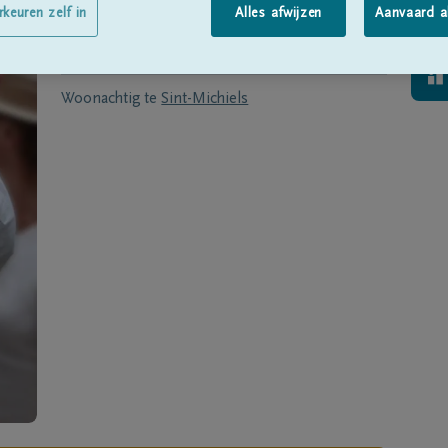
Geboren te
Oostende
op
30/05/1958
rkeuren zelf in
Alles afwijzen
Aanvaard a
Overleden te
Brugge
op
27/12/2013
Woonachtig te
Sint-Michiels