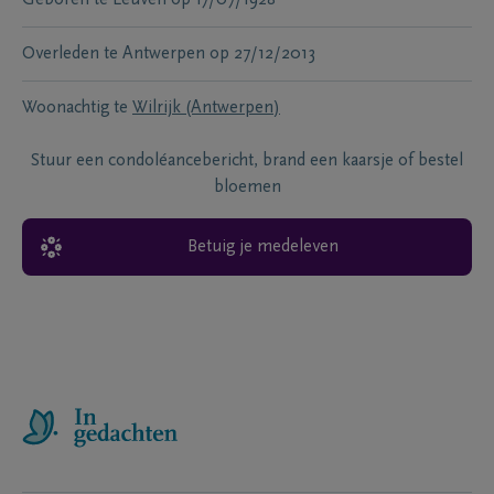
Geboren te
Leuven
op
17/07/1928
Overleden te
Antwerpen
op
27/12/2013
Woonachtig te
Wilrijk (Antwerpen)
Stuur een condoléancebericht, brand een kaarsje of bestel
bloemen
Betuig je medeleven