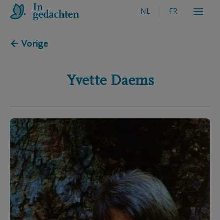
NL
FR
← Vorige
Yvette
Daems