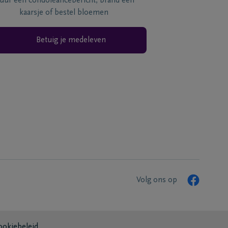
tuur een condoléancebericht, brand een
kaarsje of bestel bloemen
Betuig je medeleven
Volg ons op
ookiebeleid