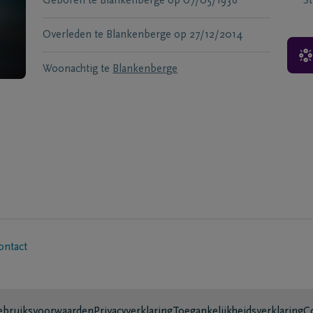
Geboren te
Blankenberge
op
07/05/1936
S
Overleden te
Blankenberge
op
27/12/2014
Woonachtig te
Blankenberge
ontact
bruiksvoorwaarden
Privacyverklaring
Toegankelijkheidsverklaring
C