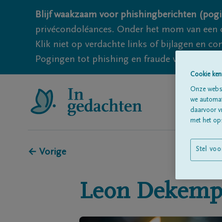
Blijf waakzaam voor phishingberichten (pogi
privécondoléances. Onder het mom van een c
Klik niet op verdachte links of bijlagen en 
Pogingen tot phishing en fraude vallen echter
Cookie ken
Onze websi
we automati
daarvoor v
met het ops
Stel voo
← Vorige
Leon
Dekemp