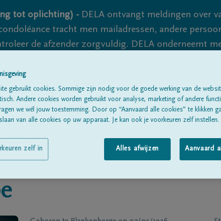
ng tot oplichting) -
DELA ontvangt meldingen over va
ondoléance tracht men mailadressen, andere persoon
controleer de afzender zorgvuldig. DELA onderneemt m
 nooit volledig uit te sluiten, dus blijf waakzaam.
nisgeving
te gebruikt cookies. Sommige zijn nodig voor de goede werking van de websit
sch. Andere cookies worden gebruikt voor analyse, marketing of andere functio
Alle rouwberichten
Over ons
B
ragen we wél jouw toestemming. Door op “Aanvaard alle cookies” te klikken g
laan van alle cookies op uw apparaat. Je kan ook je voorkeuren zelf instellen.
rkeuren zelf in
Alles afwijzen
Aanvaard a
e