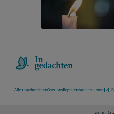
Alle rouwberichten
Over ons
Begrafenisondernemers
C
© DELA
Ge