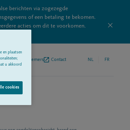
lse berichten via zogezegde
sgegevens of een betaling te bekomen.
eerdere acties om dit te voorkomen.
e en plaatsen
naliteiten;
egrafenisondernemers
Contact
NL
FR
aat u akkoord
lle cookies