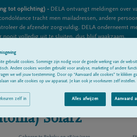
ng tot oplichting) -
DELA ontvangt meldingen over va
ondoléance tracht men mailadressen, andere persoon
controleer de afzender zorgvuldig. DELA onderneemt m
 nooit volledig uit te sluiten, dus blijf waakzaam.
nisgeving
te gebruikt cookies. Sommige zijn nodig voor de goede werking van de websit
Alle rouwberichten
Over ons
B
sch. Andere cookies worden gebruikt voor analyse, marketing of andere functio
ragen we wél jouw toestemming. Door op “Aanvaard alle cookies” te klikken g
laan van alle cookies op uw apparaat. Je kan ook je voorkeuren zelf instellen.
rkeuren zelf in
Alles afwijzen
Aanvaard a
tonia)
Solarz