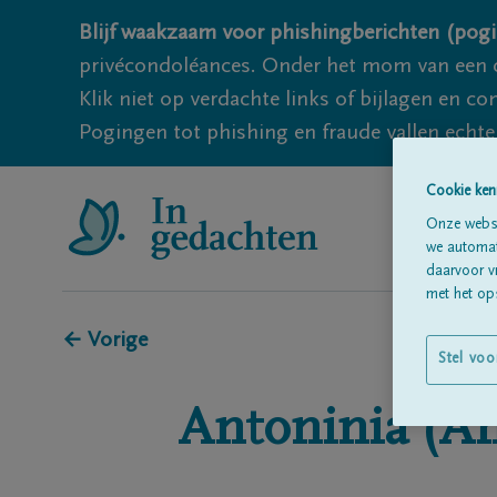
Blijf waakzaam voor phishingberichten (pogi
privécondoléances. Onder het mom van een c
Klik niet op verdachte links of bijlagen en 
Pogingen tot phishing en fraude vallen echter
Cookie ken
Onze websi
we automati
daarvoor v
met het ops
← Vorige
Stel voo
Antoninia (An