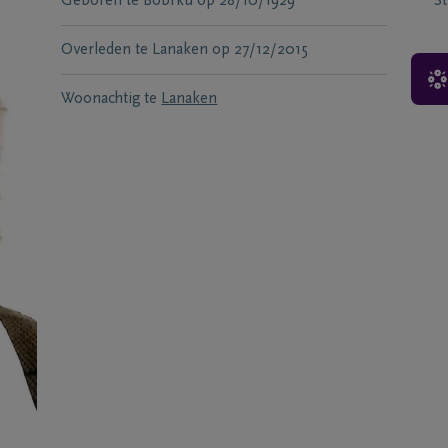
Geboren te
Bobrku
op
28/10/1929
S
Overleden te
Lanaken
op
27/12/2015
Woonachtig te
Lanaken