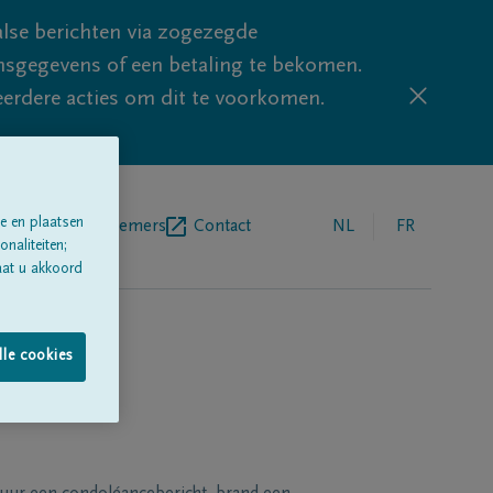
lse berichten via zogezegde
sgegevens of een betaling te bekomen.
eerdere acties om dit te voorkomen.
e en plaatsen
egrafenisondernemers
Contact
NL
FR
naliteiten;
aat u akkoord
lle cookies