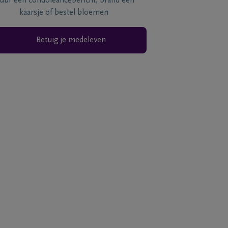
tuur een condoléancebericht, brand een
kaarsje of bestel bloemen
Betuig je medeleven