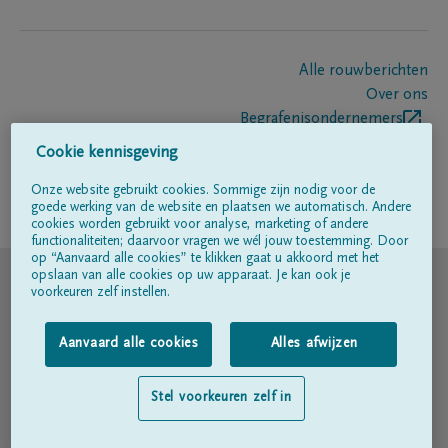
Alle rouwberichten
Over ons
Begrafenisondernemers
Contact
Cookie kennisgeving
Onze website gebruikt cookies. Sommige zijn nodig voor de
goede werking van de website en plaatsen we automatisch. Andere
Volg ons op
cookies worden gebruikt voor analyse, marketing of andere
functionaliteiten; daarvoor vragen we wél jouw toestemming. Door
op “Aanvaard alle cookies” te klikken gaat u akkoord met het
© DELA
opslaan van alle cookies op uw apparaat. Je kan ook je
voorkeuren zelf instellen.
Gebruiksvoorwaarden
Aanvaard alle cookies
Alles afwijzen
Privacyverklaring
Stel voorkeuren zelf in
Toegankelijkheidsverklaring
Cookiebeleid