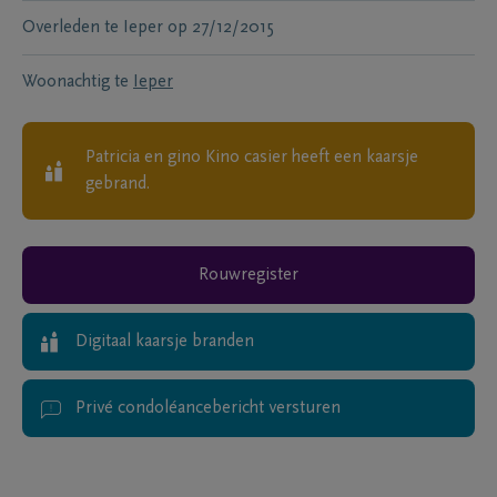
Overleden te
Ieper
op
27/12/2015
Woonachtig te
Ieper
Patricia en gino Kino casier
heeft een kaarsje
gebrand.
Rouwregister
Digitaal kaarsje branden
Privé condoléancebericht versturen