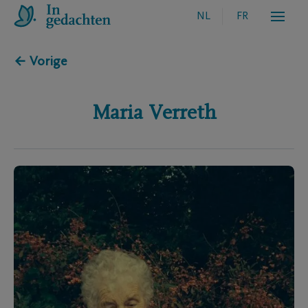
NL
FR
← Vorige
Maria
Verreth