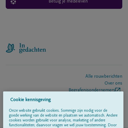
Betuig je medeleven
Alle rouwberichten
Over ons
Begrafenisondernemers
Contact
Cookie kennisgeving
Onze website gebruikt cookies. Sommige zijn nodig voor de
goede werking van de website en plaatsen we automatisch. Andere
Volg ons op
cookies worden gebruikt voor analyse, marketing of andere
functionaliteiten; daarvoor vragen we wél jouw toestemming. Door