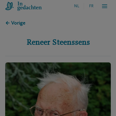
NL
FR
← Vorige
Reneer
Steenssens