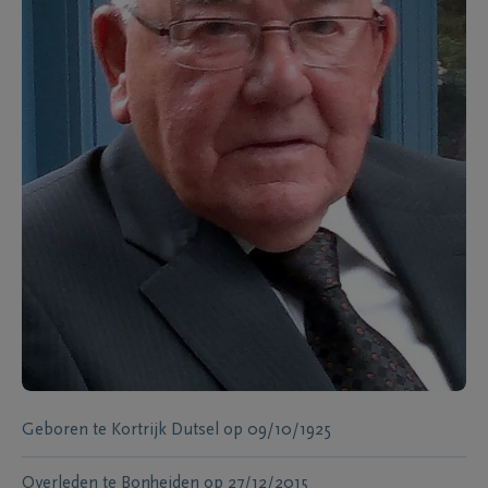
Geboren te
Kortrijk Dutsel
op
09/10/1925
Overleden te
Bonheiden
op
27/12/2015