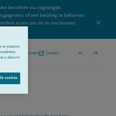
lse berichten via zogezegde
sgegevens of een betaling te bekomen.
eerdere acties om dit te voorkomen.
e en plaatsen
naliteiten;
egrafenisondernemers
Contact
NL
FR
aat u akkoord
lle cookies