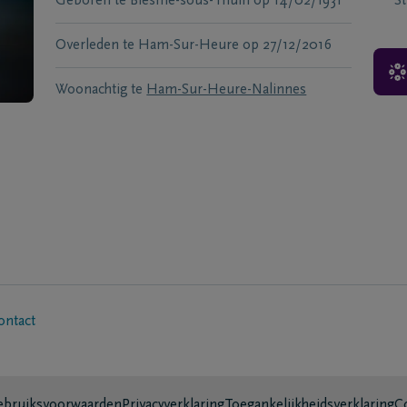
Geboren te
Biesme-sous-Thuin
op
14/02/1931
S
Overleden te
Ham-Sur-Heure
op
27/12/2016
Woonachtig te
Ham-Sur-Heure-Nalinnes
ontact
bruiksvoorwaarden
Privacyverklaring
Toegankelijkheidsverklaring
C