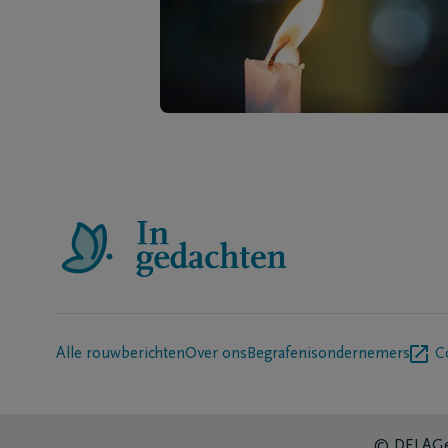
Alle rouwberichten
Over ons
Begrafenisondernemers
C
© DELA
Ge