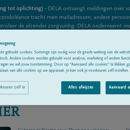
ng tot oplichting) -
DELA ontvangt meldingen over va
ondoléance tracht men mailadressen, andere persoon
controleer de afzender zorgvuldig. DELA onderneemt m
 nooit volledig uit te sluiten, dus blijf waakzaam.
nisgeving
te gebruikt cookies. Sommige zijn nodig voor de goede werking van de websit
sch. Andere cookies worden gebruikt voor analyse, marketing of andere functio
Alle rouwberichten
Over ons
B
ragen we wél jouw toestemming. Door op “Aanvaard alle cookies” te klikken g
laan van alle cookies op uw apparaat. Je kan ook je voorkeuren zelf instellen.
rkeuren zelf in
Alles afwijzen
Aanvaard a
IER