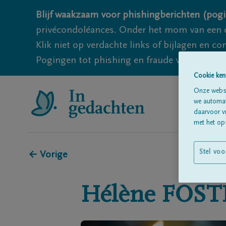
Blijf waakzaam voor phishingberichten (pogi
privécondoléances. Onder het mom van een c
Klik niet op verdachte links of bijlagen en 
Pogingen tot phishing en fraude vallen echter
Cookie ken
Onze websi
we automati
daarvoor v
met het ops
Stel voo
← Vorige
Hélène
FOST