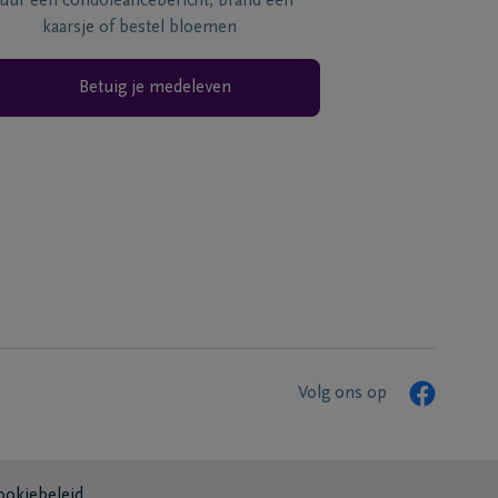
tuur een condoléancebericht, brand een
kaarsje of bestel bloemen
Betuig je medeleven
Volg ons op
ookiebeleid