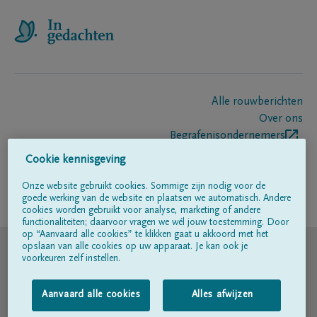
Alle rouwberichten
Over ons
Begrafenisondernemers
Contact
Cookie kennisgeving
Onze website gebruikt cookies. Sommige zijn nodig voor de
goede werking van de website en plaatsen we automatisch. Andere
Volg ons op
cookies worden gebruikt voor analyse, marketing of andere
functionaliteiten; daarvoor vragen we wél jouw toestemming. Door
op “Aanvaard alle cookies” te klikken gaat u akkoord met het
© DELA
opslaan van alle cookies op uw apparaat. Je kan ook je
voorkeuren zelf instellen.
Gebruiksvoorwaarden
Aanvaard alle cookies
Alles afwijzen
Privacyverklaring