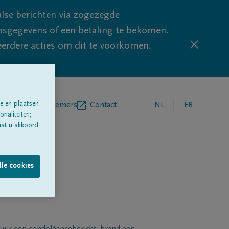
lse berichten via zogezegde
sgegevens of een betaling te bekomen.
eerdere acties om dit te voorkomen.
e en plaatsen
egrafenisondernemers
Contact
NL
FR
naliteiten;
aat u akkoord
lle cookies