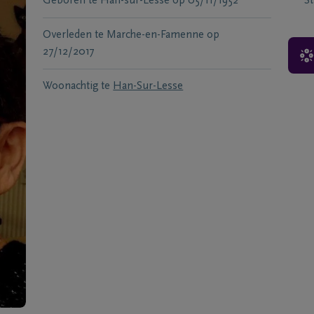
Geboren te
Han-sur-Lesse
op
05/11/1952
S
Overleden te
Marche-en-Famenne
op
27/12/2017
Woonachtig te
Han-Sur-Lesse