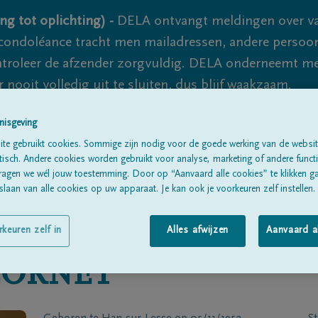
ng tot oplichting) -
DELA ontvangt meldingen over va
ondoléance tracht men mailadressen, andere persoon
controleer de afzender zorgvuldig. DELA onderneemt m
 nooit volledig uit te sluiten, dus blijf waakzaam.
nisgeving
te gebruikt cookies. Sommige zijn nodig voor de goede werking van de websit
Alle rouwberichten
Over ons
B
sch. Andere cookies worden gebruikt voor analyse, marketing of andere functio
ragen we wél jouw toestemming. Door op “Aanvaard alle cookies” te klikken g
laan van alle cookies op uw apparaat. Je kan ook je voorkeuren zelf instellen.
rkeuren zelf in
Alles afwijzen
Aanvaard a
CORNET