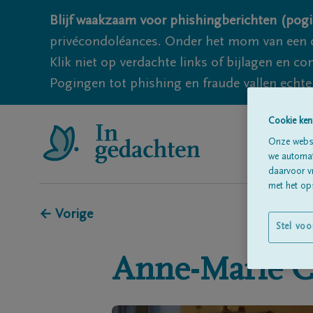
Blijf waakzaam voor phishingberichten (pogi
privécondoléances. Onder het mom van een c
Klik niet op verdachte links of bijlagen en 
Pogingen tot phishing en fraude vallen echter
Cookie ken
Onze websi
we automati
daarvoor v
met het ops
← Vorige
Stel voo
Anne-Marie