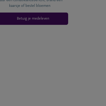
tuur een condoléancebericht, brand een
kaarsje of bestel bloemen
Betuig je medeleven