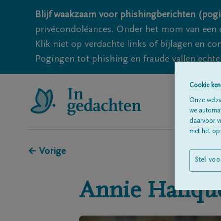
Blijf waakzaam voor phishingberichten (pogi
privécondoléances. Onder het mom van een c
Klik niet op verdachte links of bijlagen en 
Pogingen tot phishing en fraude vallen echter
Cookie ken
Onze websi
we automati
daarvoor v
met het ops
← Vorige
Stel voo
Annie
Hanqu