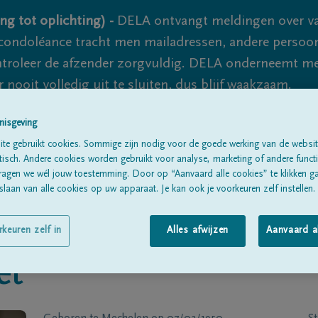
ng tot oplichting) -
DELA ontvangt meldingen over va
ondoléance tracht men mailadressen, andere persoon
controleer de afzender zorgvuldig. DELA onderneemt m
 nooit volledig uit te sluiten, dus blijf waakzaam.
nisgeving
te gebruikt cookies. Sommige zijn nodig voor de goede werking van de websit
Alle rouwberichten
Over ons
B
sch. Andere cookies worden gebruikt voor analyse, marketing of andere functio
ragen we wél jouw toestemming. Door op “Aanvaard alle cookies” te klikken g
laan van alle cookies op uw apparaat. Je kan ook je voorkeuren zelf instellen.
rkeuren zelf in
Alles afwijzen
Aanvaard a
et