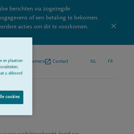
lse berichten via zogezegde
sgegevens of een betaling te bekomen.
eerdere acties om dit te voorkomen.
e en plaatsen
egrafenisondernemers
Contact
NL
FR
naliteiten;
aat u akkoord
lle cookies