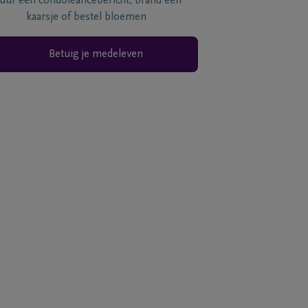
tuur een condoléancebericht, brand een
kaarsje of bestel bloemen
Betuig je medeleven