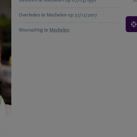
Geboren te
Mechelen
op
07/03/1950
S
Overleden te
Mechelen
op
27/12/2017
Woonachtig te
Mechelen