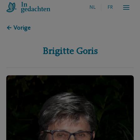
NL
FR
← Vorige
Brigitte
Goris