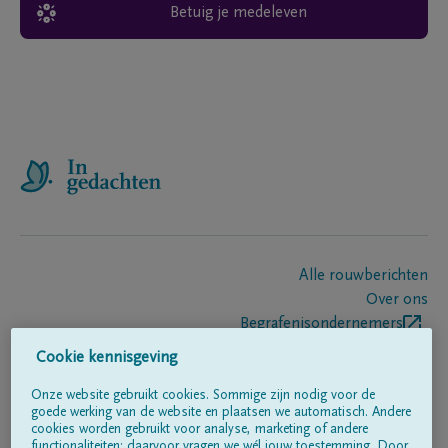
Betuig je medeleven
Alle rouwberichten
Over ons
Begrafenisondernemers
Contact
Cookie kennisgeving
Onze website gebruikt cookies. Sommige zijn nodig voor de
goede werking van de website en plaatsen we automatisch. Andere
Volg ons op
cookies worden gebruikt voor analyse, marketing of andere
functionaliteiten; daarvoor vragen we wél jouw toestemming. Door