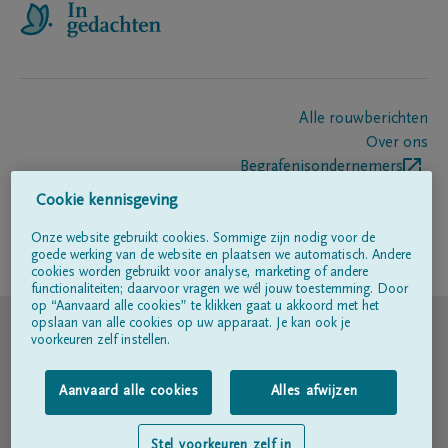
Alle rouwberichten
Over ons
Begrafenisondernemers
Contact
Cookie kennisgeving
Onze website gebruikt cookies. Sommige zijn nodig voor de
goede werking van de website en plaatsen we automatisch. Andere
Volg ons op
cookies worden gebruikt voor analyse, marketing of andere
functionaliteiten; daarvoor vragen we wél jouw toestemming. Door
op “Aanvaard alle cookies” te klikken gaat u akkoord met het
© DELA
opslaan van alle cookies op uw apparaat. Je kan ook je
voorkeuren zelf instellen.
Gebruiksvoorwaarden
Aanvaard alle cookies
Alles afwijzen
Privacyverklaring
Stel voorkeuren zelf in