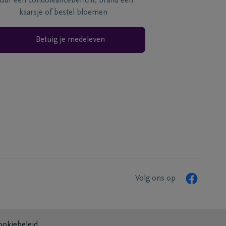
tuur een condoléancebericht, brand een
kaarsje of bestel bloemen
Betuig je medeleven
Volg ons op
ookiebeleid