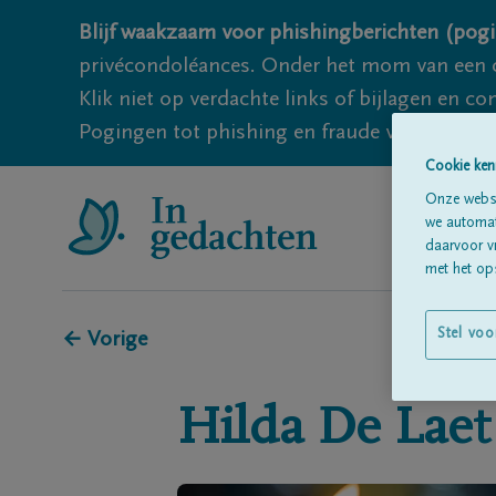
Blijf waakzaam voor phishingberichten (pogi
privécondoléances. Onder het mom van een c
Klik niet op verdachte links of bijlagen en 
Pogingen tot phishing en fraude vallen echter
Cookie ken
Onze websi
we automati
daarvoor v
met het ops
Stel voo
← Vorige
Hilda
De Laet