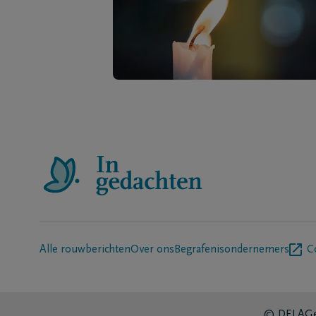
Alle rouwberichten
Over ons
Begrafenisondernemers
C
© DELA
Ge