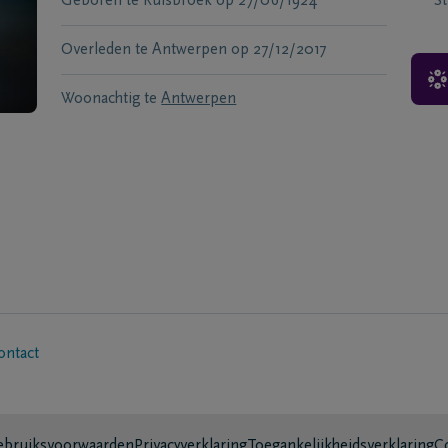
Geboren te
Ruisbroek
op
27/06/1924
S
Overleden te
Antwerpen
op
27/12/2017
Woonachtig te
Antwerpen
ontact
bruiksvoorwaarden
Privacyverklaring
Toegankelijkheidsverklaring
C