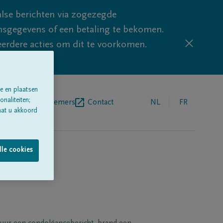
lse berichten via zogezegde
sgegevens of een betaling te bekomen.
eerdere acties om dit te voorkomen.
e en plaatsen
naliteiten;
egrafenisondernemers
Contact
NL
FR
aat u akkoord
lle cookies