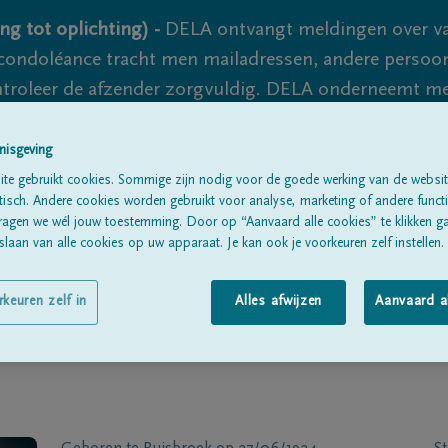
ng tot oplichting) -
DELA ontvangt meldingen over va
ondoléance tracht men mailadressen, andere persoon
controleer de afzender zorgvuldig. DELA onderneemt m
 nooit volledig uit te sluiten, dus blijf waakzaam.
nisgeving
te gebruikt cookies. Sommige zijn nodig voor de goede werking van de websit
sch. Andere cookies worden gebruikt voor analyse, marketing of andere functio
Alle rouwberichten
Over ons
B
ragen we wél jouw toestemming. Door op “Aanvaard alle cookies” te klikken g
laan van alle cookies op uw apparaat. Je kan ook je voorkeuren zelf instellen.
rkeuren zelf in
Alles afwijzen
Aanvaard a