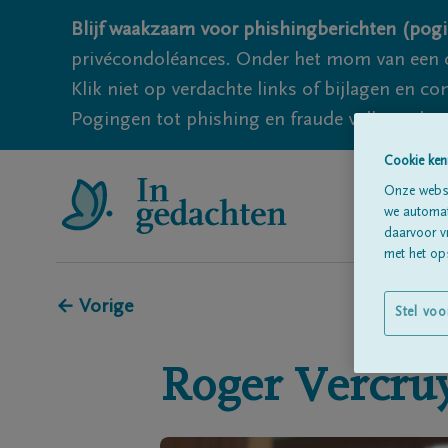
Blijf waakzaam voor phishingberichten (pogi
privécondoléances. Onder het mom van een c
Klik niet op verdachte links of bijlagen en 
Pogingen tot phishing en fraude vallen echter
Cookie ken
Onze websi
we automati
daarvoor v
met het ops
← Vorige
Stel voo
Roger
Vercru