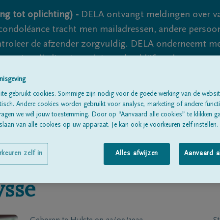
ng tot oplichting) -
DELA ontvangt meldingen over va
ondoléance tracht men mailadressen, andere persoon
controleer de afzender zorgvuldig. DELA onderneemt m
 nooit volledig uit te sluiten, dus blijf waakzaam.
nisgeving
te gebruikt cookies. Sommige zijn nodig voor de goede werking van de websit
Alle rouwberichten
Over ons
B
sch. Andere cookies worden gebruikt voor analyse, marketing of andere functio
ragen we wél jouw toestemming. Door op “Aanvaard alle cookies” te klikken g
laan van alle cookies op uw apparaat. Je kan ook je voorkeuren zelf instellen.
rkeuren zelf in
Alles afwijzen
Aanvaard a
ysse