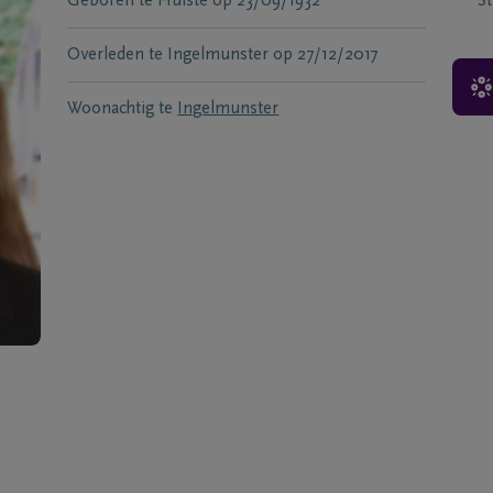
Geboren te
Hulste
op
23/09/1932
S
Overleden te
Ingelmunster
op
27/12/2017
Woonachtig te
Ingelmunster