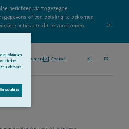
lse berichten via zogezegde
sgegevens of een betaling te bekomen.
eerdere acties om dit te voorkomen.
e en plaatsen
egrafenisondernemers
Contact
NL
FR
naliteiten;
aat u akkoord
lle cookies