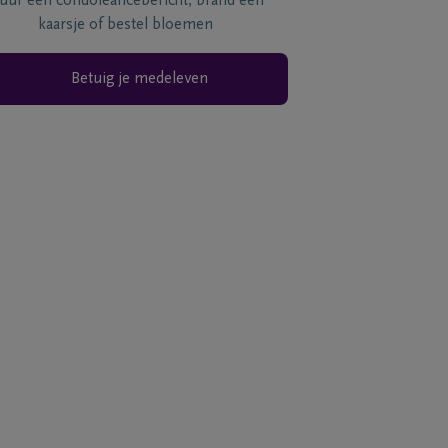
tuur een condoléancebericht, brand een
kaarsje of bestel bloemen
Betuig je medeleven