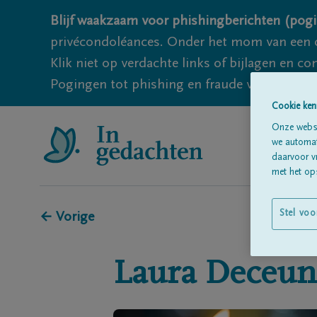
Blijf waakzaam voor phishingberichten (pogi
privécondoléances. Onder het mom van een c
Klik niet op verdachte links of bijlagen en 
Pogingen tot phishing en fraude vallen echter
Cookie ken
Onze websi
we automati
daarvoor v
met het ops
Stel voo
← Vorige
Laura
Deceun