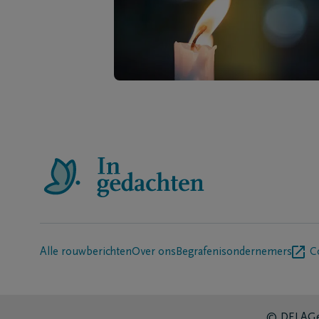
Alle rouwberichten
Over ons
Begrafenisondernemers
C
© DELA
Ge