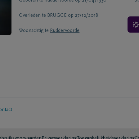
Geboren te
Ruddervoorde
op
21/04/1930
S
Overleden te
BRUGGE
op
27/12/2018
Woonachtig te
Ruddervoorde
ontact
bruiksvoorwaarden
Privacyverklaring
Toegankelijkheidsverklaring
C