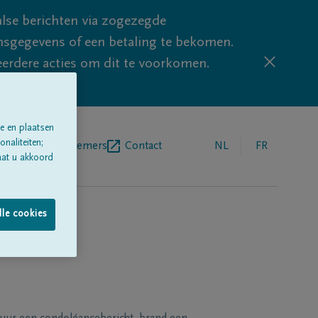
lse berichten via zogezegde
sgegevens of een betaling te bekomen.
eerdere acties om dit te voorkomen.
e en plaatsen
naliteiten;
egrafenisondernemers
Contact
NL
FR
aat u akkoord
lle cookies