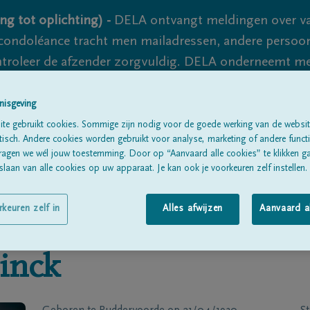
ng tot oplichting) -
DELA ontvangt meldingen over va
ondoléance tracht men mailadressen, andere persoon
controleer de afzender zorgvuldig. DELA onderneemt m
 nooit volledig uit te sluiten, dus blijf waakzaam.
nisgeving
te gebruikt cookies. Sommige zijn nodig voor de goede werking van de websit
sch. Andere cookies worden gebruikt voor analyse, marketing of andere functio
Alle rouwberichten
Over ons
B
ragen we wél jouw toestemming. Door op “Aanvaard alle cookies” te klikken g
laan van alle cookies op uw apparaat. Je kan ook je voorkeuren zelf instellen.
rkeuren zelf in
Alles afwijzen
Aanvaard a
inck