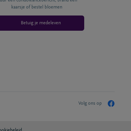
tuur een condoléancebericht, brand een
kaarsje of bestel bloemen
Betuig je medeleven
Volg ons op
ookiebeleid