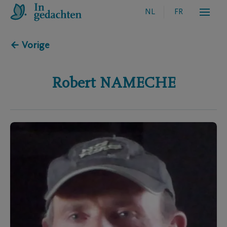
NL
FR
← Vorige
Robert
NAMECHE