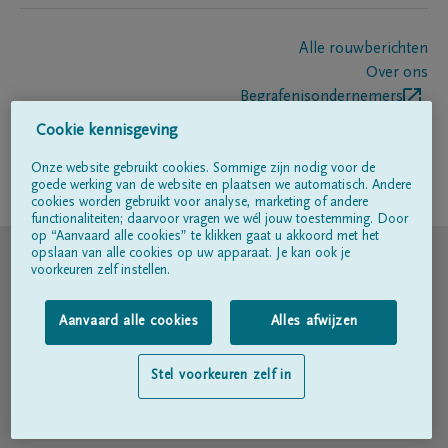
Alle rouwberichten
Over ons
Begrafenisondernemers
Contact
Cookie kennisgeving
Onze website gebruikt cookies. Sommige zijn nodig voor de
goede werking van de website en plaatsen we automatisch. Andere
Volg ons op
cookies worden gebruikt voor analyse, marketing of andere
functionaliteiten; daarvoor vragen we wél jouw toestemming. Door
op “Aanvaard alle cookies” te klikken gaat u akkoord met het
© DELA
opslaan van alle cookies op uw apparaat. Je kan ook je
voorkeuren zelf instellen.
Gebruiksvoorwaarden
Aanvaard alle cookies
Alles afwijzen
Privacyverklaring
Stel voorkeuren zelf in
Toegankelijkheidsverklaring
Cookiebeleid