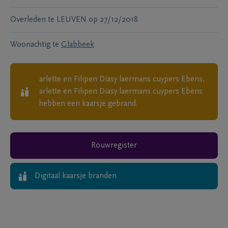
Overleden te
LEUVEN
op
27/12/2018
Woonachtig te
Glabbeek
arlette en Filipen Diasy laermans cuypers Ebens,
arlette en Filipen Diasy laermans cuypers Ebens
hebben een kaarsje gebrand.
Rouwregister
Digitaal kaarsje branden