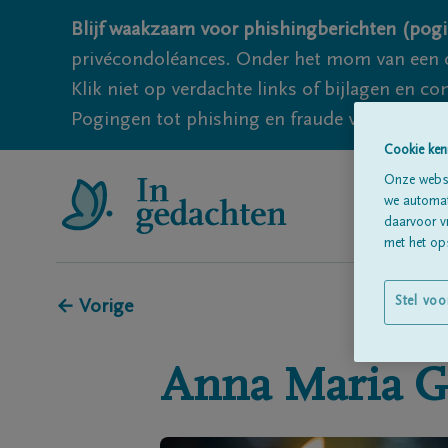
Blijf waakzaam voor phishingberichten (pogi
privécondoléances. Onder het mom van een c
Klik niet op verdachte links of bijlagen en 
Pogingen tot phishing en fraude vallen echter
Cookie ken
Onze websi
we automati
daarvoor v
met het ops
Stel voo
← Vorige
Anna Maria
G