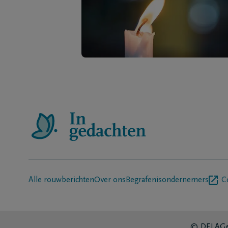
Alle rouwberichten
Over ons
Begrafenisondernemers
C
© DELA
Ge