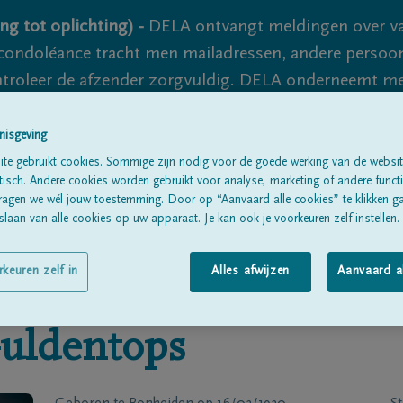
ng tot oplichting) -
DELA ontvangt meldingen over va
ondoléance tracht men mailadressen, andere persoon
controleer de afzender zorgvuldig. DELA onderneemt m
 nooit volledig uit te sluiten, dus blijf waakzaam.
nisgeving
te gebruikt cookies. Sommige zijn nodig voor de goede werking van de websit
sch. Andere cookies worden gebruikt voor analyse, marketing of andere functio
Alle rouwberichten
Over ons
B
ragen we wél jouw toestemming. Door op “Aanvaard alle cookies” te klikken g
laan van alle cookies op uw apparaat. Je kan ook je voorkeuren zelf instellen.
rkeuren zelf in
Alles afwijzen
Aanvaard a
uldentops