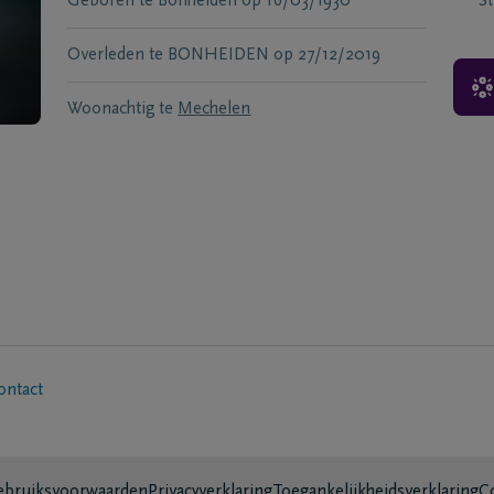
Geboren te
Bonheiden
op
16/03/1930
S
Overleden te
BONHEIDEN
op
27/12/2019
Woonachtig te
Mechelen
ontact
bruiksvoorwaarden
Privacyverklaring
Toegankelijkheidsverklaring
C