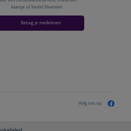
tuur een condoléancebericht, brand een
kaarsje of bestel bloemen
Betuig je medeleven
Volg ons op
ookiebeleid