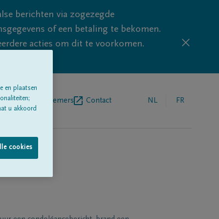
lse berichten via zogezegde
sgegevens of een betaling te bekomen.
eerdere acties om dit te voorkomen.
e en plaatsen
naliteiten;
egrafenisondernemers
Contact
NL
FR
aat u akkoord
lle cookies