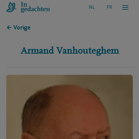
NL
FR
← Vorige
Armand
Vanhouteghem