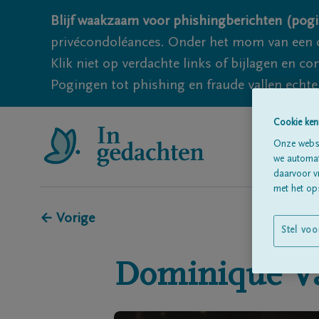
Blijf waakzaam voor phishingberichten (pogi
privécondoléances. Onder het mom van een c
Klik niet op verdachte links of bijlagen en 
Pogingen tot phishing en fraude vallen echter
Cookie ken
Onze websi
we automati
daarvoor v
met het ops
← Vorige
Stel voo
Dominique
V