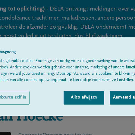
ng tot oplichting) -
DELA ontvangt meldingen over va
ondoléance tracht men mailadressen, andere persoon
controleer de afzender zorgvuldig. DELA onderneemt m
 nooit volledig uit te sluiten, dus blijf waakzaam.
nisgeving
te gebruikt cookies. Sommige zijn nodig voor de goede werking van de websit
Alle rouwberichten
Over ons
B
sch. Andere cookies worden gebruikt voor analyse, marketing of andere functio
ragen we wél jouw toestemming. Door op “Aanvaard alle cookies” te klikken g
laan van alle cookies op uw apparaat. Je kan ook je voorkeuren zelf instellen.
rkeuren zelf in
Alles afwijzen
Aanvaard a
an Hoecke