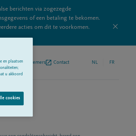
lse berichten via zogezegde
sgegevens of een betaling te bekomen.
eerdere acties om dit te voorkomen.
e en plaatsen
egrafenisondernemers
Contact
NL
FR
naliteiten;
aat u akkoord
lle cookies