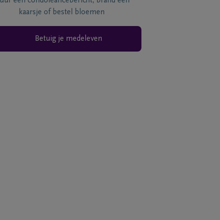
tuur een condoléancebericht, brand een
kaarsje of bestel bloemen
Betuig je medeleven