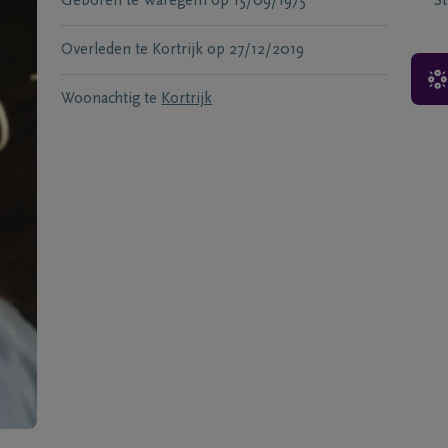
Geboren te
Waregem
op
15/09/1975
S
Overleden te
Kortrijk
op
27/12/2019
Woonachtig te
Kortrijk