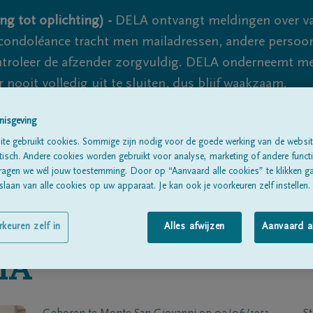
ng tot oplichting) -
DELA ontvangt meldingen over va
ondoléance tracht men mailadressen, andere persoon
controleer de afzender zorgvuldig. DELA onderneemt m
 nooit volledig uit te sluiten, dus blijf waakzaam.
nisgeving
te gebruikt cookies. Sommige zijn nodig voor de goede werking van de websit
Alle rouwberichten
Over ons
B
sch. Andere cookies worden gebruikt voor analyse, marketing of andere functio
ragen we wél jouw toestemming. Door op “Aanvaard alle cookies” te klikken g
laan van alle cookies op uw apparaat. Je kan ook je voorkeuren zelf instellen.
rkeuren zelf in
Alles afwijzen
Aanvaard a
IA