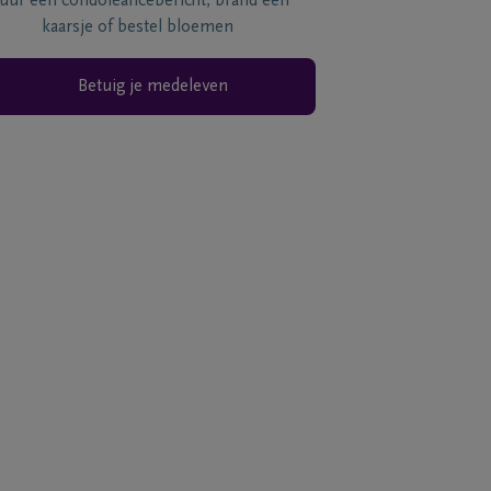
tuur een condoléancebericht, brand een
kaarsje of bestel bloemen
Betuig je medeleven