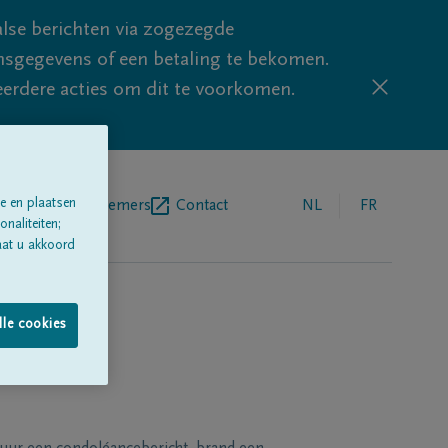
lse berichten via zogezegde
sgegevens of een betaling te bekomen.
eerdere acties om dit te voorkomen.
e en plaatsen
egrafenisondernemers
Contact
NL
FR
naliteiten;
aat u akkoord
lle cookies