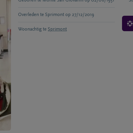
Geboren te
Monte San Giovanni
op
02/06/1951
S
Overleden te
Sprimont
op
27/12/2019
Woonachtig te
Sprimont