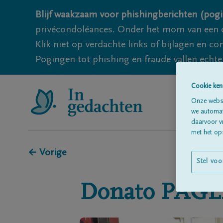
Blijf waakzaam voor phishingberichten (pogi
privécondoléances. Onder het mom van een c
Klik niet op verdachte links of bijlagen en 
Pogingen tot phishing en fraude vallen echter
Cookie ken
Onze websi
we automati
daarvoor v
met het ops
← Vorige
Stel voo
Donato
PAGL