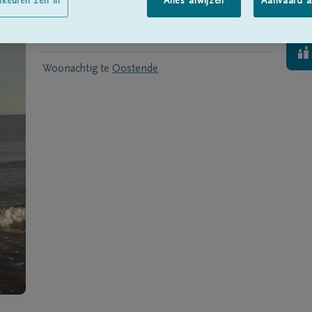
Geboren te
Gent
op
29/03/1954
rkeuren zelf in
Alles afwijzen
Aanvaard a
Overleden te
OOSTENDE
op
27/12/2020
Woonachtig te
Oostende