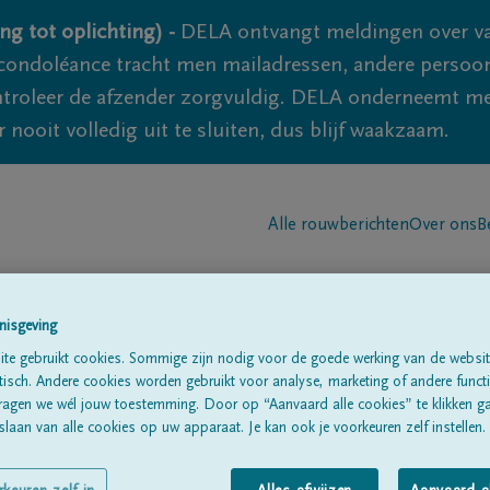
ng tot oplichting) -
DELA ontvangt meldingen over va
ondoléance tracht men mailadressen, andere persoon
controleer de afzender zorgvuldig. DELA onderneemt m
 nooit volledig uit te sluiten, dus blijf waakzaam.
Alle rouwberichten
Over ons
B
nisgeving
te gebruikt cookies. Sommige zijn nodig voor de goede werking van de websit
sch. Andere cookies worden gebruikt voor analyse, marketing of andere functio
ragen we wél jouw toestemming. Door op “Aanvaard alle cookies” te klikken g
rion
laan van alle cookies op uw apparaat. Je kan ook je voorkeuren zelf instellen.