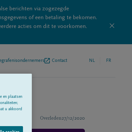
lse berichten via zogezegde
sgegevens of een betaling te bekomen.
eerdere acties om dit te voorkomen.
egrafenisondernemers
Contact
NL
FR
e en plaatsen
naliteiten;
aat u akkoord
Overleden
27/12/2020