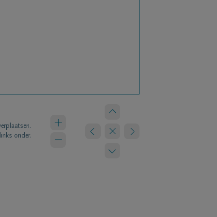
verplaatsen.
links onder.