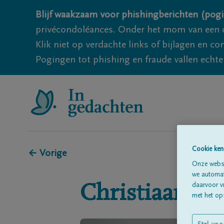
Blijf waakzaam voor phishingberichten (pogi
privécondoléances. Onder het mom van een c
Klik niet op verdachte links of bijlagen en 
Pogingen tot phishing en fraude vallen echter
Cookie ken
← Vorige
Onze websi
we automati
daarvoor v
Christiaan
Ho
met het ops