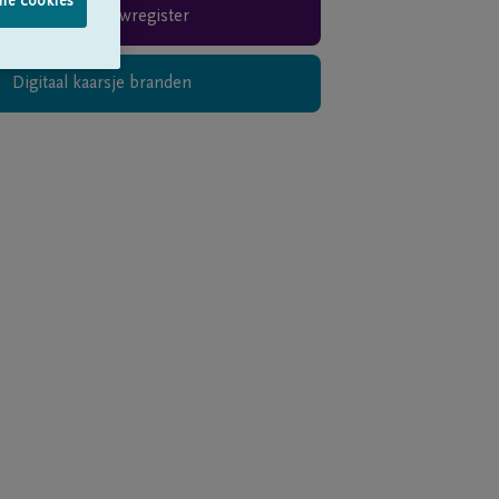
lle cookies
Rouwregister
Digitaal kaarsje branden