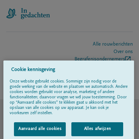
Alle rouwberichten
Over ons
Begrafenisondernemers
Contact
Cookie kennisgeving
Onze website gebruikt cookies. Sommige zijn nodig voor de
goede werking van de website en plaatsen we automatisch. Andere
Volg ons op
cookies worden gebruikt voor analyse, marketing of andere
functionaliteiten; daarvoor vragen we wél jouw toestemming. Door
op “Aanvaard alle cookies” te klikken gaat u akkoord met het
© DELA
opslaan van alle cookies op uw apparaat. Je kan ook je
voorkeuren zelf instellen.
Gebruiksvoorwaarden
Aanvaard alle cookies
Alles afwijzen
Privacyverklaring