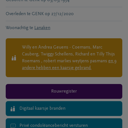
Overleden te
GENK
op
27/12/2020
Woonachtig te
Lanaken
Willy en Andrea Geuens - Coemans, Marc
Cauberg, Twiggy Schellens, Richard en Tilly Thijs
Roemans , robert marlies weytjens pasmans
en
9
andere
hebben een kaarsje gebrand.
Rouwregister
Digitaal kaarsje branden
Privé condoléancebericht versturen