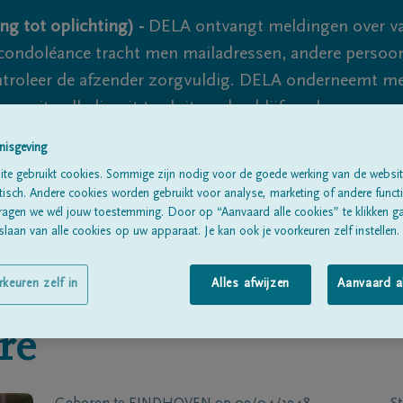
ng tot oplichting) -
DELA ontvangt meldingen over va
ondoléance tracht men mailadressen, andere persoon
controleer de afzender zorgvuldig. DELA onderneemt m
 nooit volledig uit te sluiten, dus blijf waakzaam.
nisgeving
te gebruikt cookies. Sommige zijn nodig voor de goede werking van de websit
Alle rouwberichten
Over ons
B
sch. Andere cookies worden gebruikt voor analyse, marketing of andere functio
ragen we wél jouw toestemming. Door op “Aanvaard alle cookies” te klikken g
laan van alle cookies op uw apparaat. Je kan ook je voorkeuren zelf instellen.
rkeuren zelf in
Alles afwijzen
Aanvaard a
re