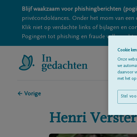
Blijf waakzaam voor phishingberichten (pogi
privécondoléances. Onder het mom van een c
Klik niet op verdachte links of bijlagen en 
Pogingen tot phishing en fraude vallen echter
Cookie ken
Onze websi
we automati
daarvoor v
met het ops
← Vorige
Stel voo
Henri
Verster