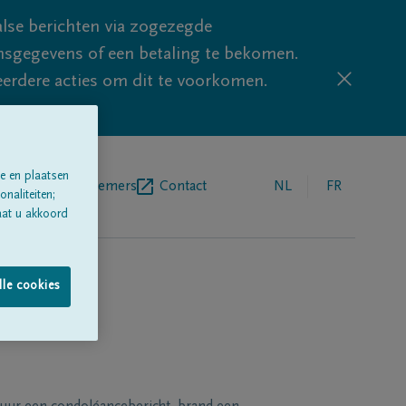
lse berichten via zogezegde
sgegevens of een betaling te bekomen.
eerdere acties om dit te voorkomen.
e en plaatsen
egrafenisondernemers
Contact
NL
FR
naliteiten;
aat u akkoord
lle cookies