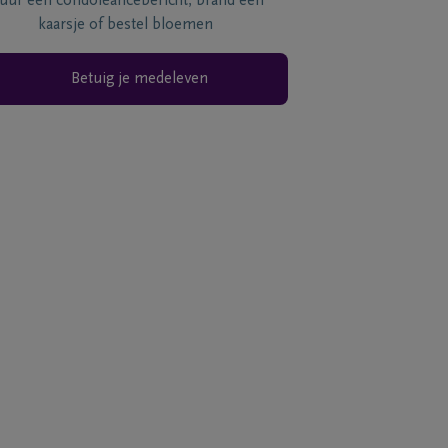
tuur een condoléancebericht, brand een
kaarsje of bestel bloemen
Betuig je medeleven