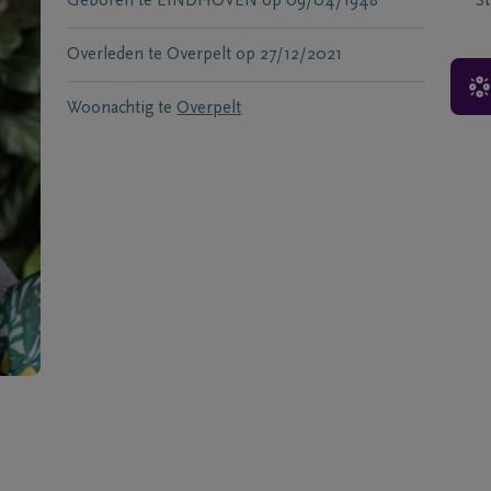
Geboren te
EINDHOVEN
op
09/04/1948
S
Overleden te
Overpelt
op
27/12/2021
Woonachtig te
Overpelt