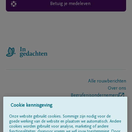
Betuig je medeleven
Alle rouwberichten
Over ons
Begrafenisondernemers
Contact
Cookie kennisgeving
Onze website gebruikt cookies. Sommige zijn nodig voor de
goede werking van de website en plaatsen we automatisch. Andere
Volg ons op
cookies worden gebruikt voor analyse, marketing of andere
functionaliteiten; daarvoor vragen we wél jouw toestemming. Door