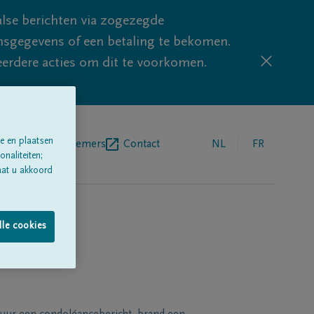
lse berichten via zogezegde
sgegevens of een betaling te bekomen.
eerdere acties om dit te voorkomen.
e en plaatsen
egrafenisondernemers
Contact
NL
FR
naliteiten;
aat u akkoord
lle cookies