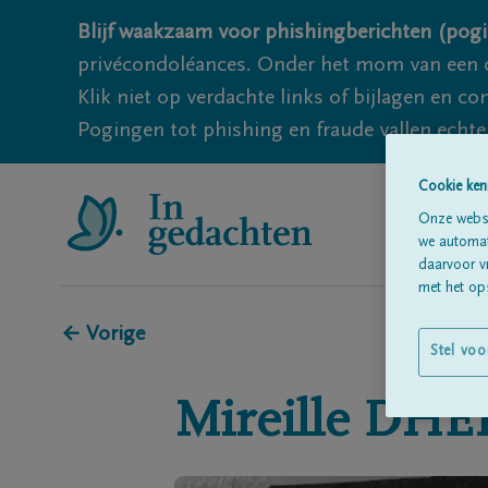
Blijf waakzaam voor phishingberichten (pogi
privécondoléances. Onder het mom van een c
Klik niet op verdachte links of bijlagen en 
Pogingen tot phishing en fraude vallen echter
Cookie ken
Onze websi
we automati
daarvoor v
met het ops
← Vorige
Stel voo
Mireille
DHE