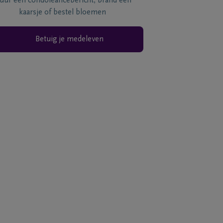
tuur een condoléancebericht, brand een
kaarsje of bestel bloemen
Betuig je medeleven