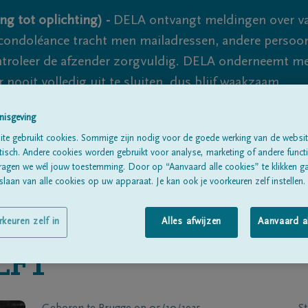
ng tot oplichting) -
DELA ontvangt meldingen over va
ondoléance tracht men mailadressen, andere persoon
controleer de afzender zorgvuldig. DELA onderneemt m
 nooit volledig uit te sluiten, dus blijf waakzaam.
nisgeving
te gebruikt cookies. Sommige zijn nodig voor de goede werking van de websit
Alle rouwberichten
Over ons
B
sch. Andere cookies worden gebruikt voor analyse, marketing of andere functio
ragen we wél jouw toestemming. Door op “Aanvaard alle cookies” te klikken g
laan van alle cookies op uw apparaat. Je kan ook je voorkeuren zelf instellen.
rkeuren zelf in
Alles afwijzen
Aanvaard a
LFT