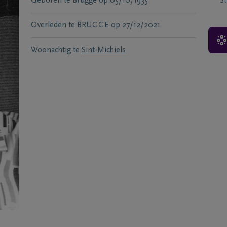
Geboren te
Brugge
op
05/10/1935
S
Overleden te
BRUGGE
op
27/12/2021
Woonachtig te
Sint-Michiels