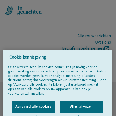
Alle rouwberichten
Over ons
Begrafenisondernemers
Contact
Cookie kennisgeving
Onze website gebruikt cookies. Sommige zijn nodig voor de
goede werking van de website en plaatsen we automatisch. Andere
Volg ons op
cookies worden gebruikt voor analyse, marketing of andere
functionaliteiten; daarvoor vragen we wél jouw toestemming. Door
op “Aanvaard alle cookies” te klikken gaat u akkoord met het
© DELA
opslaan van alle cookies op uw apparaat. Je kan ook je
voorkeuren zelf instellen.
Gebruiksvoorwaarden
Aanvaard alle cookies
Alles afwijzen
Privacyverklaring