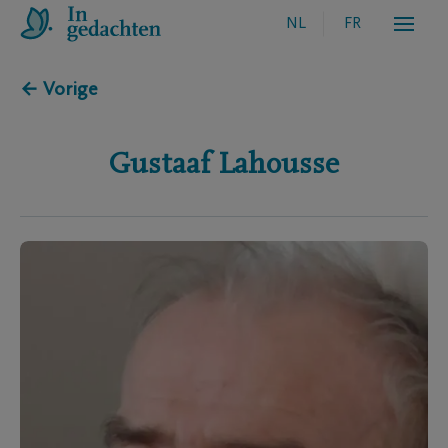
NL
FR
← Vorige
Gustaaf
Lahousse