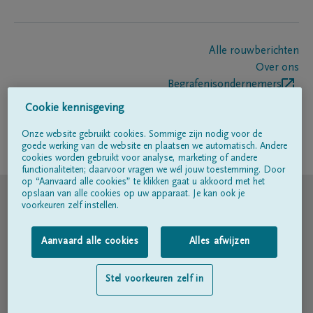
Alle rouwberichten
Over ons
Begrafenisondernemers
Contact
Cookie kennisgeving
Onze website gebruikt cookies. Sommige zijn nodig voor de
goede werking van de website en plaatsen we automatisch. Andere
Volg ons op
cookies worden gebruikt voor analyse, marketing of andere
functionaliteiten; daarvoor vragen we wél jouw toestemming. Door
op “Aanvaard alle cookies” te klikken gaat u akkoord met het
© DELA
opslaan van alle cookies op uw apparaat. Je kan ook je
voorkeuren zelf instellen.
Gebruiksvoorwaarden
Aanvaard alle cookies
Alles afwijzen
Privacyverklaring
Stel voorkeuren zelf in
Toegankelijkheidsverklaring
Cookiebeleid