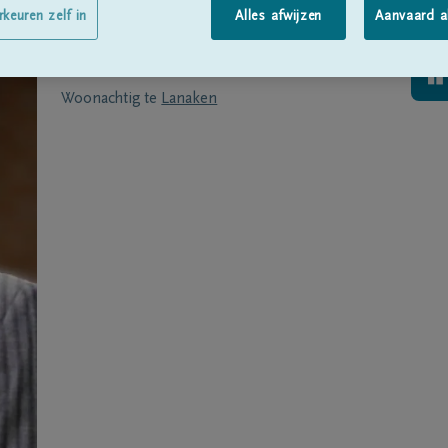
Geboren te
Uikhoven
op
05/03/1937
rkeuren zelf in
Alles afwijzen
Aanvaard a
Overleden te
GENK
op
27/12/2022
Woonachtig te
Lanaken