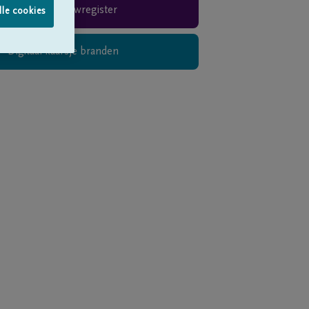
Rouwregister
lle cookies
Digitaal kaarsje branden