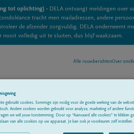
ng tot oplichting) -
DELA ontvangt meldingen over va
ondoléance tracht men mailadressen, andere persoon
controleer de afzender zorgvuldig. DELA onderneemt m
 nooit volledig uit te sluiten, dus blijf waakzaam.
Alle rouwberichten
Over ons
B
nisgeving
te gebruikt cookies. Sommige zijn nodig voor de goede werking van de websit
sch. Andere cookies worden gebruikt voor analyse, marketing of andere functio
rs
ragen we wél jouw toestemming. Door op “Aanvaard alle cookies” te klikken g
laan van alle cookies op uw apparaat. Je kan ook je voorkeuren zelf instellen.