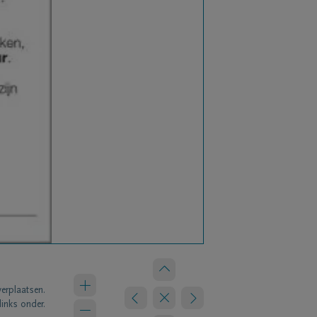
verplaatsen.
links onder.