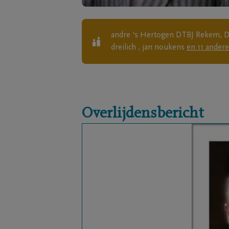
andre 's Hertogen DTBJ Rekem, De
dreilich , jan noukens
en
11
andere
Overlijdensbericht