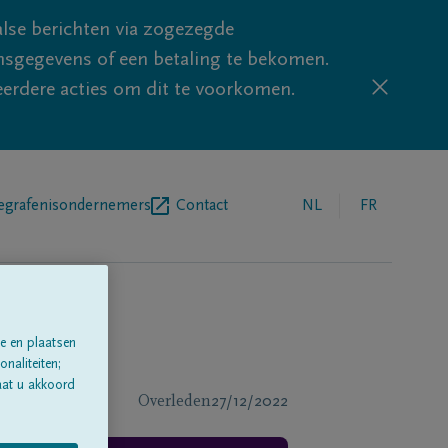
lse berichten via zogezegde
sgegevens of een betaling te bekomen.
eerdere acties om dit te voorkomen.
egrafenisondernemers
Contact
NL
FR
e en plaatsen
naliteiten;
aat u akkoord
Overleden
27/12/2022