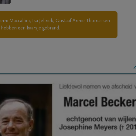
mi Maccallini, Isa Jelinek, Gustaaf Annie Thomassen
hebben een kaarsje gebrand.