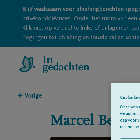
Blijf waakzaam voor phishingberichten (pogi
privécondoléances. Onder het mom van een c
Klik niet op verdachte links of bijlagen en 
Pogingen tot phishing en fraude vallen echter
← Vorige
Cookie ken
Onze websi
we automati
Marcel
Becke
daarvoor v
met het ops