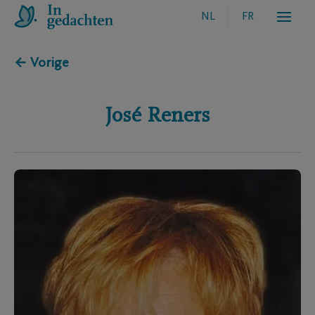
NL
FR
← Vorige
José
Reners