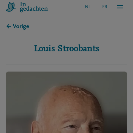
NL
FR
← Vorige
Louis
Stroobants