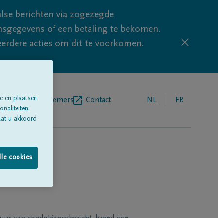
lse berichten via zogezegde
sgegevens of een betaling te bekomen.
eerdere acties om dit te voorkomen.
e en plaatsen
egrafenisondernemers
Contact
NL
FR
naliteiten;
aat u akkoord
lle cookies