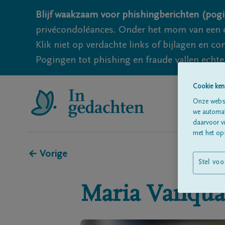
Blijf waakzaam voor phishingberichten (pogi
privécondoléances. Onder het mom van een c
Klik niet op verdachte links of bijlagen en 
Pogingen tot phishing en fraude vallen echter
Cookie ken
Onze websi
we automati
daarvoor v
met het ops
← Vorige
Stel voo
Maria
Vanqua