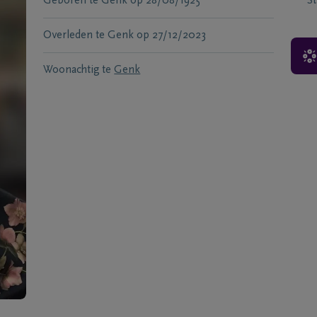
Geboren te
Genk
op
28/08/1925
S
Overleden te
Genk
op
27/12/2023
Woonachtig te
Genk