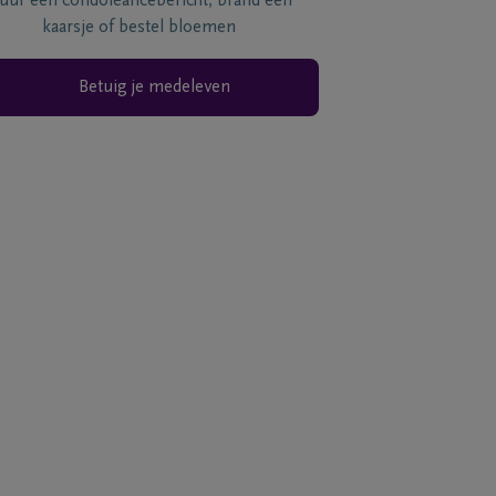
tuur een condoléancebericht, brand een
kaarsje of bestel bloemen
Betuig je medeleven