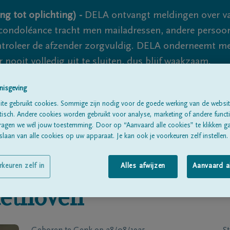
ng tot oplichting) -
DELA ontvangt meldingen over va
ondoléance tracht men mailadressen, andere persoon
controleer de afzender zorgvuldig. DELA onderneemt m
 nooit volledig uit te sluiten, dus blijf waakzaam.
nisgeving
te gebruikt cookies. Sommige zijn nodig voor de goede werking van de websit
Alle rouwberichten
Over ons
B
sch. Andere cookies worden gebruikt voor analyse, marketing of andere functio
ragen we wél jouw toestemming. Door op “Aanvaard alle cookies” te klikken g
laan van alle cookies op uw apparaat. Je kan ook je voorkeuren zelf instellen.
rkeuren zelf in
Alles afwijzen
Aanvaard a
ethoven