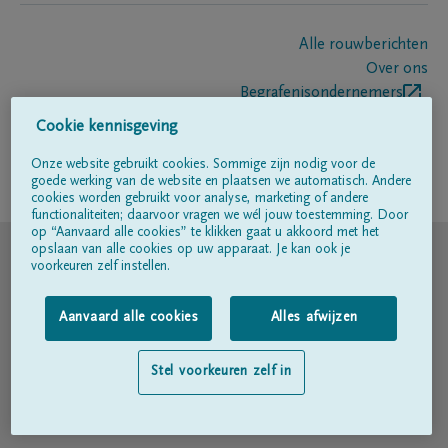
Alle rouwberichten
Over ons
Begrafenisondernemers
Contact
Cookie kennisgeving
Onze website gebruikt cookies. Sommige zijn nodig voor de
goede werking van de website en plaatsen we automatisch. Andere
Volg ons op
cookies worden gebruikt voor analyse, marketing of andere
functionaliteiten; daarvoor vragen we wél jouw toestemming. Door
op “Aanvaard alle cookies” te klikken gaat u akkoord met het
© DELA
opslaan van alle cookies op uw apparaat. Je kan ook je
voorkeuren zelf instellen.
Gebruiksvoorwaarden
Aanvaard alle cookies
Alles afwijzen
Privacyverklaring
Stel voorkeuren zelf in
Toegankelijkheidsverklaring
Cookiebeleid