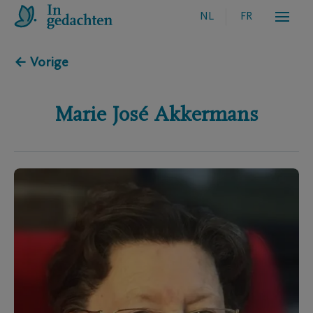
NL
FR
← Vorige
Marie José
Akkermans