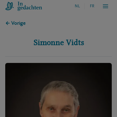
NL
FR
← Vorige
Simonne
Vidts