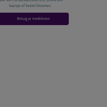
tuur een condoléancebericht, brand een
kaarsje of bestel bloemen
Betuig je medeleven