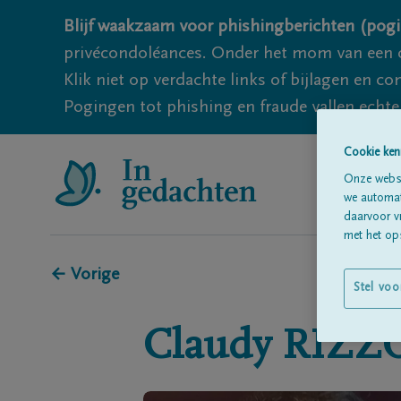
Blijf waakzaam voor phishingberichten (pogi
privécondoléances. Onder het mom van een c
Klik niet op verdachte links of bijlagen en 
Pogingen tot phishing en fraude vallen echter
Cookie ken
Onze websi
we automati
daarvoor v
met het ops
← Vorige
Stel voo
Claudy
RIZZ