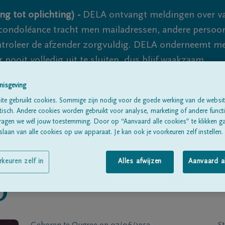
ng tot oplichting) -
DELA ontvangt meldingen over va
ondoléance tracht men mailadressen, andere persoon
controleer de afzender zorgvuldig. DELA onderneemt m
 nooit volledig uit te sluiten, dus blijf waakzaam.
nisgeving
te gebruikt cookies. Sommige zijn nodig voor de goede werking van de websit
Alle rouwberichten
Over ons
B
sch. Andere cookies worden gebruikt voor analyse, marketing of andere functio
ragen we wél jouw toestemming. Door op “Aanvaard alle cookies” te klikken g
laan van alle cookies op uw apparaat. Je kan ook je voorkeuren zelf instellen.
rkeuren zelf in
Alles afwijzen
Aanvaard a
O