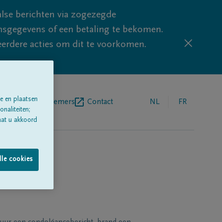
lse berichten via zogezegde
sgegevens of een betaling te bekomen.
eerdere acties om dit te voorkomen.
e en plaatsen
egrafenisondernemers
Contact
NL
FR
naliteiten;
aat u akkoord
lle cookies