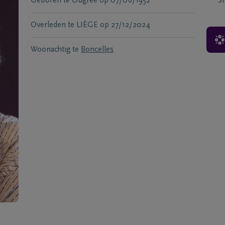
Geboren te
Ougree
op
07/06/1952
S
Overleden te
LIÈGE
op
27/12/2024
Woonachtig te
Boncelles