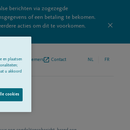
lse berichten via zogezegde
sgegevens of een betaling te bekomen.
eerdere acties om dit te voorkomen.
e en plaatsen
egrafenisondernemers
Contact
NL
FR
naliteiten;
aat u akkoord
lle cookies