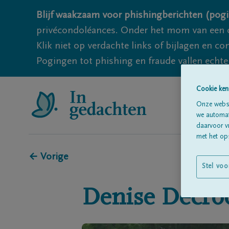
Blijf waakzaam voor phishingberichten (pogi
privécondoléances. Onder het mom van een c
Klik niet op verdachte links of bijlagen en 
Pogingen tot phishing en fraude vallen echter
Cookie ken
Onze websi
we automati
daarvoor v
met het ops
← Vorige
Stel voo
Denise
Decro