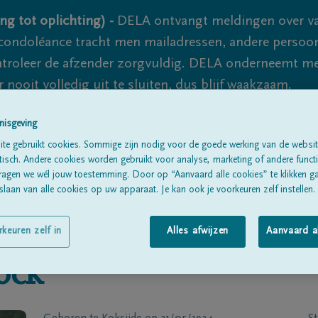
ng tot oplichting) -
DELA ontvangt meldingen over va
ondoléance tracht men mailadressen, andere persoon
controleer de afzender zorgvuldig. DELA onderneemt m
 nooit volledig uit te sluiten, dus blijf waakzaam.
nisgeving
te gebruikt cookies. Sommige zijn nodig voor de goede werking van de websit
Alle rouwberichten
Over ons
B
sch. Andere cookies worden gebruikt voor analyse, marketing of andere functio
ragen we wél jouw toestemming. Door op “Aanvaard alle cookies” te klikken g
laan van alle cookies op uw apparaat. Je kan ook je voorkeuren zelf instellen.
rkeuren zelf in
Alles afwijzen
Aanvaard a
ock