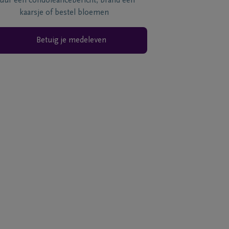
tuur een condoléancebericht, brand een
kaarsje of bestel bloemen
Betuig je medeleven