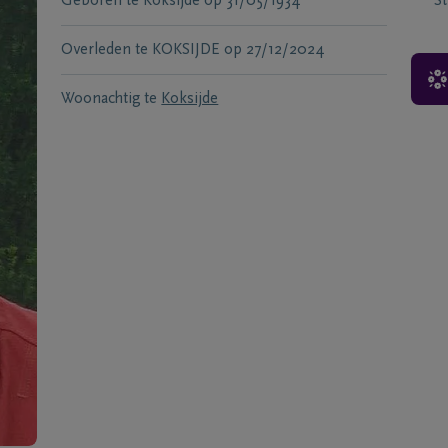
Geboren te
Koksijde
op
31/05/1934
S
Overleden te
KOKSIJDE
op
27/12/2024
Woonachtig te
Koksijde