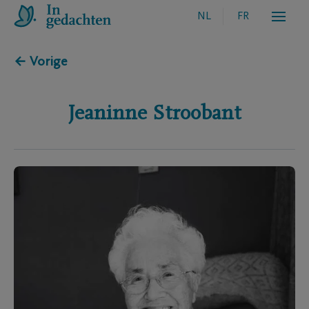
NL
FR
← Vorige
Jeaninne
Stroobant