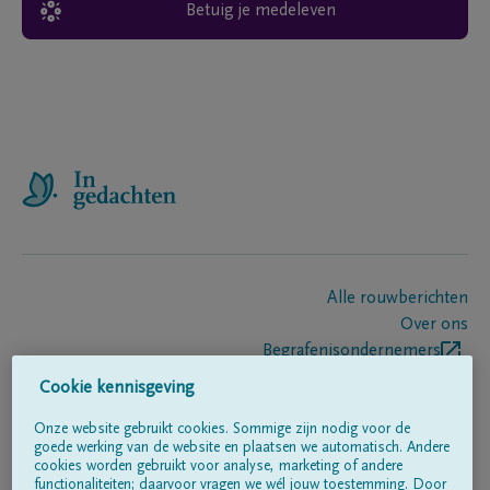
Betuig je medeleven
Alle rouwberichten
Over ons
Begrafenisondernemers
Contact
Cookie kennisgeving
Onze website gebruikt cookies. Sommige zijn nodig voor de
goede werking van de website en plaatsen we automatisch. Andere
Volg ons op
cookies worden gebruikt voor analyse, marketing of andere
functionaliteiten; daarvoor vragen we wél jouw toestemming. Door