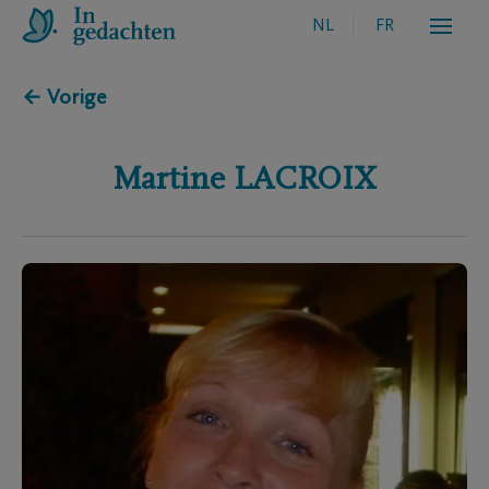
NL
FR
← Vorige
Martine
LACROIX