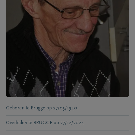
Geboren te
Brugge
op
27/05/1940
Overleden te
BRUGGE
op
27/12/2024