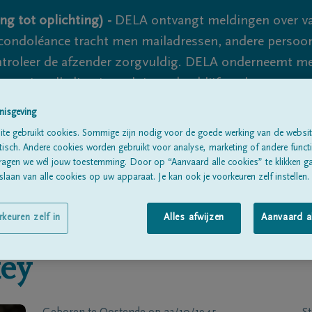
ng tot oplichting) -
DELA ontvangt meldingen over va
ondoléance tracht men mailadressen, andere persoon
controleer de afzender zorgvuldig. DELA onderneemt m
 nooit volledig uit te sluiten, dus blijf waakzaam.
nisgeving
te gebruikt cookies. Sommige zijn nodig voor de goede werking van de websit
Alle rouwberichten
Over ons
B
sch. Andere cookies worden gebruikt voor analyse, marketing of andere functio
ragen we wél jouw toestemming. Door op “Aanvaard alle cookies” te klikken g
laan van alle cookies op uw apparaat. Je kan ook je voorkeuren zelf instellen.
rkeuren zelf in
Alles afwijzen
Aanvaard a
ey