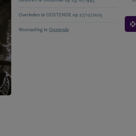
Geboren te
Oostende
op
23/10/1945
S
Overleden te
OOSTENDE
op
27/12/2025
Woonachtig te
Oostende