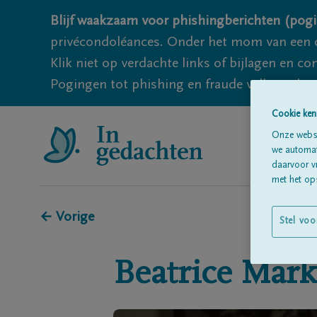
Blijf waakzaam voor phishingberichten (pogi
privécondoléances. Onder het mom van een c
Klik niet op verdachte links of bijlagen en 
Pogingen tot phishing en fraude vallen echter
Cookie ken
Onze websi
we automati
daarvoor v
met het ops
← Vorige
Stel voo
Beatrice
Mark