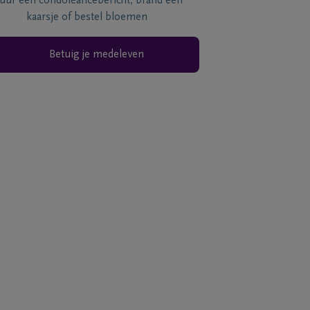
tuur een condoléancebericht, brand een
kaarsje of bestel bloemen
Betuig je medeleven