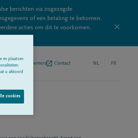
lse berichten via zogezegde
sgegevens of een betaling te bekomen.
eerdere acties om dit te voorkomen.
e en plaatsen
egrafenisondernemers
Contact
NL
FR
naliteiten;
aat u akkoord
lle cookies